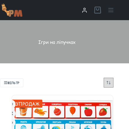
Ігри на ліпучках
ФІЛЬТР
РОЗПРОДАЖ