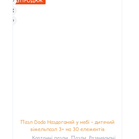
РОЗПРОДАЖ
Пазл Dodo Наздоганяй у небі – дитячий
вімельпазл 3+ на 30 елементів
Картонні пазли
,
Пазли
,
Розвиваючі