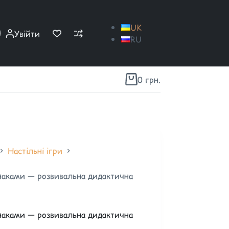
UK
Увійти
RU
0
грн.
Настільні ігри
наками — розвивальна дидактична
наками — розвивальна дидактична