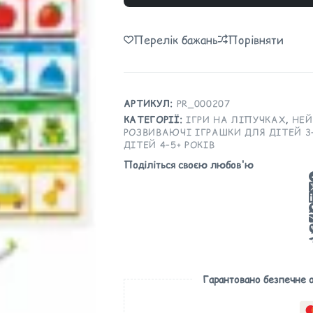
A
l
Перелік бажань
Порівняти
t
e
r
n
АРТИКУЛ:
PR_000207
a
КАТЕГОРІЇ:
ІГРИ НА ЛІПУЧКАХ
,
НЕЙ
t
РОЗВИВАЮЧІ ІГРАШКИ ДЛЯ ДІТЕЙ 3–
i
ДІТЕЙ 4–5+ РОКІВ
v
Поділіться своєю любов'ю
e
:
Гарантовано безпечне