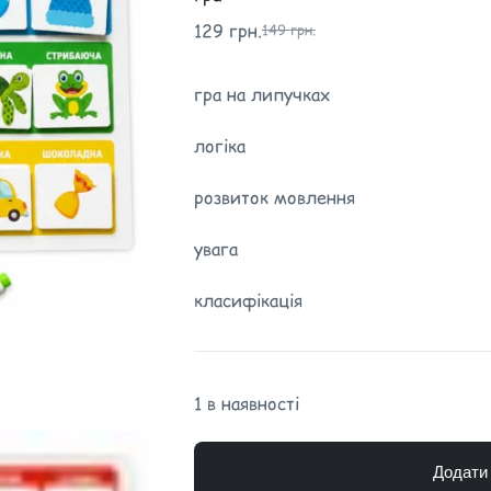
129
грн.
149
грн.
гра на липучках
логіка
розвиток мовлення
увага
класифікація
1 в наявності
Додати