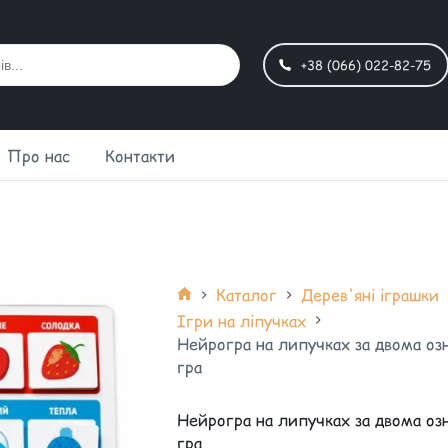
+38 (066) 022-82-75
Про нас
Контакти
Каталог
Дерев'яні іграшки
Ігри на ліпучках
Нейрогра на липучках за двома оз
гра
Нейрогра на липучках за двома оз
гра