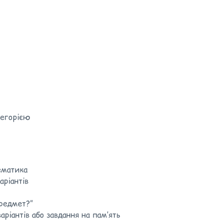
тегорією
тематика
аріантів
редмет?”
аріантів або завдання на пам’ять