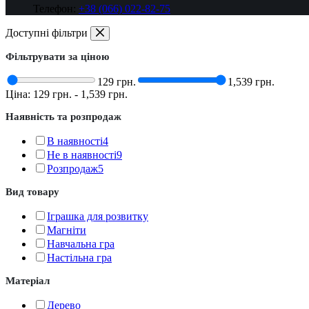
Телефон:
+38 (066) 022-82-75
Доступні фільтри
Фільтрувати за ціною
129 грн.
1,539 грн.
Ціна:
129 грн.
-
1,539 грн.
Наявність та розпродаж
В наявності
4
Не в наявності
9
Розпродаж
5
Вид товару
Іграшка для розвитку
Магніти
Навчальна гра
Настільна гра
Матеріал
Дерево