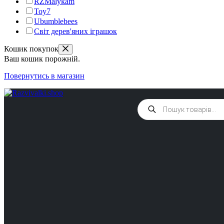
RZMalykam
Toy7
Ubumblebees
Світ дерев'яних іграшок
Кошик покупок
Ваш кошик порожній.
Повернутись в магазин
Products
search