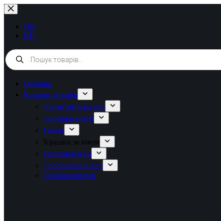
Перейти
до
вмісту
UK
RU
Products
search
Головна
Каталог товарів
Дерев’яні іграшки
Деревяні меблі
Пазли
Іграшки за віком
Настільні ігри
Логопедичні ігри
Нейророзвиток