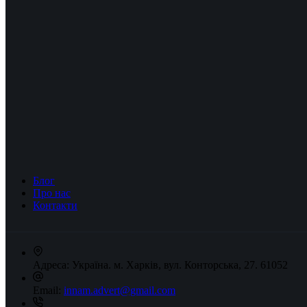
Блог
Про нас
Контакти
Адреса:
Україна. м. Харків, вул. Конторська, 27. 61052
Email:
innam.advert@gmail.com