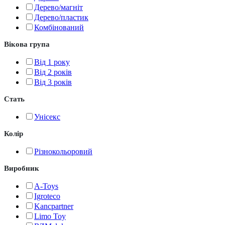
Дерево/магніт
Дерево/пластик
Комбінований
Вікова група
Від 1 року
Від 2 років
Від 3 років
Стать
Унісекс
Колір
Різнокольоровий
Виробник
A-Toys
Igroteco
Kancpartner
Limo Toy