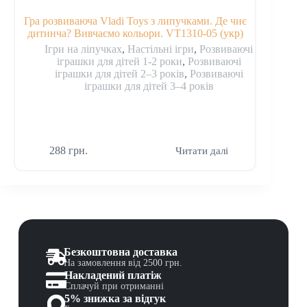
Гра розвиваюча Vladi Toys з липучками. Де чиє
Гра н
дитинча? Вивчаємо кольори. VT1310-05 (укр)
Ігри на ліпучках
,
Настільні ігри
,
Розвиваючі
Наст
іграшки для дітей 1-2 роки
,
Розвиваючі
1-2
іграшки для дітей 2–3 років
,
Розвиваючі
р
іграшки для дітей 3–4 років
ро
288
грн.
31
Читати далі
Безкоштовна доставка
На замовлення від 2500 грн.
Накладений платіж
Сплачуй при отриманні
5% знижка за відгук