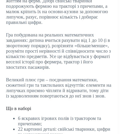
життям на фермі. Добрі свійські тваринки
подорожують фермою на тракторі з причепами, а
малюк кріпить їх на основи-кузови за допомогою
липучок, рахує, порівнює кількість і добирає
правильні цифри.
Гра побудована на реальних математичних
завданнях: дитина вчиться рахувати від 1 до 10 (і в
зворотному порядку), розрізняти «більше/менше»,
розуміти прості нерівності й співвідносити число з
кількістю предметів. Усе це відбувається у форматі
веселої історії про фермера, трактор і його
хвостатих пасажирів.
Великий плюс гри – поєднання математики,
сюжетної гри та тактильних відчуттів: елементи на
липучках приємно чіпляти й відривати, тому діти
із задоволенням повертаються до неї знов і знов.
Що в наборі
6 яскравих ігрових полів із трактором та
причепами;
22 картонні деталі: свійські тваринки, цифри