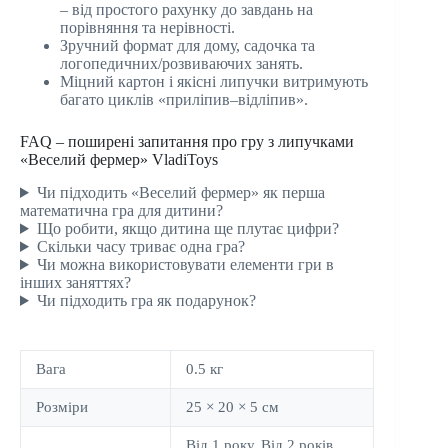
– від простого рахунку до завдань на
порівняння та нерівності.
Зручний формат для дому, садочка та
логопедичних/розвиваючих занять.
Міцний картон і якісні липучки витримують
багато циклів «приліпив–відліпив».
FAQ – поширені запитання про гру з липучками
«Веселий фермер» VladiToys
Чи підходить «Веселий фермер» як перша
математична гра для дитини?
Що робити, якщо дитина ще плутає цифри?
Скільки часу триває одна гра?
Чи можна використовувати елементи гри в
інших заняттях?
Чи підходить гра як подарунок?
Вага
0.5 кг
Розміри
25 × 20 × 5 см
Від 1 року, Від 2 років,