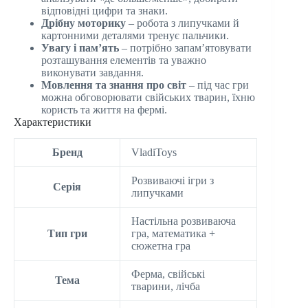
відповідні цифри та знаки.
Дрібну моторику
– робота з липучками й
картонними деталями тренує пальчики.
Увагу і пам’ять
– потрібно запам’ятовувати
розташування елементів та уважно
виконувати завдання.
Мовлення та знання про світ
– під час гри
можна обговорювати свійських тварин, їхню
користь та життя на фермі.
Характеристики
Бренд
VladiToys
Розвиваючі ігри з
Серія
липучками
Настільна розвиваюча
Тип гри
гра, математика +
сюжетна гра
Ферма, свійські
Тема
тварини, лічба