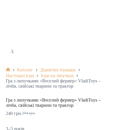
Каталог
Дерев'яні іграшки
Настільні ігри
Ігри на ліпучках
Гра з липучками «Веселий фермер» VladiToys –
лічба, свійські тварини та трактор
Гра з липучками «Веселий фермер» VladiToys –
лічба, свійські тварини та трактор
240
грн.
294
грн.
3–5 років