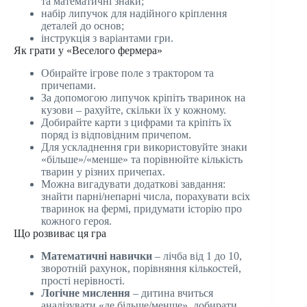
та математичні знаки;
набір липучок для надійного кріплення
деталей до основ;
інструкція з варіантами гри.
Як грати у «Веселого фермера»
Обирайте ігрове поле з трактором та
причепами.
За допомогою липучок кріпіть тваринок на
кузови – рахуйте, скільки їх у кожному.
Добирайте карти з цифрами та кріпіть їх
поряд із відповідним причепом.
Для ускладнення гри використовуйте знаки
«більше»/«менше» та порівнюйте кількість
тварин у різних причепах.
Можна вигадувати додаткові завдання:
знайти парні/непарні числа, порахувати всіх
тваринок на фермі, придумати історію про
кожного героя.
Що розвиває ця гра
Математичні навички
– лічба від 1 до 10,
зворотній рахунок, порівняння кількостей,
прості нерівності.
Логічне мислення
– дитина вчиться
аналізувати «де більше/менше», добирати