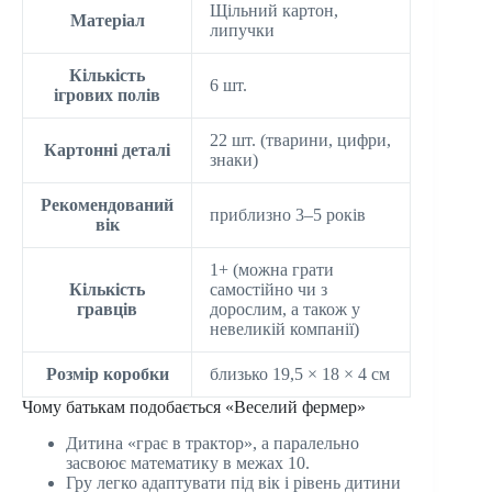
Щільний картон,
Матеріал
липучки
Кількість
6 шт.
ігрових полів
22 шт. (тварини, цифри,
Картонні деталі
знаки)
Рекомендований
приблизно 3–5 років
вік
1+ (можна грати
Кількість
самостійно чи з
гравців
дорослим, а також у
невеликій компанії)
Розмір коробки
близько 19,5 × 18 × 4 см
Чому батькам подобається «Веселий фермер»
Дитина «грає в трактор», а паралельно
засвоює математику в межах 10.
Гру легко адаптувати під вік і рівень дитини