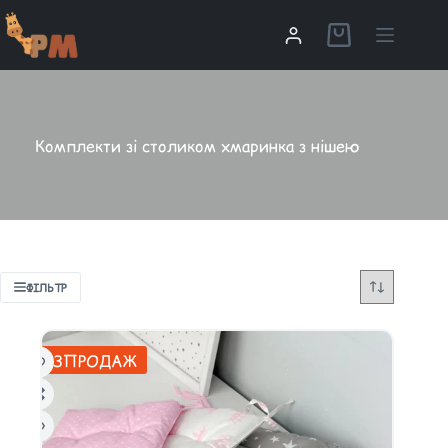
Комплекти зі столиком хмаринка з нішею
ФІЛЬТР
РОЗПРОДАЖ