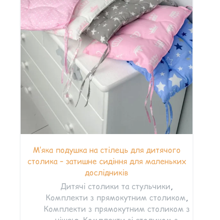
М’яка подушка на стілець для дитячого
столика – затишне сидіння для маленьких
дослідників
Дитячі столики та стульчики
,
Комплекти з прямокутним столиком
,
Комплекти з прямокутним столиком з
нішею
,
Комплекти зі столиком з