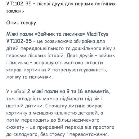
VT1102-35 – лісові друзі для перших логічних
завдань
Опис товару
М’які пазли «Зайчик та лисичка» VladiToys
VT1102-35
– це розвиваюча збирайка для
дітей переддошкільного та дошкільного віку з
героями лісових історій. Двоє друзів – зайчик
і лисичка – запрошують малюка скласти
яскраві картинки й потренувати уважність,
логіку та пальчики.
У наборі
2 м’які пазли на 9 та 16 елементів
,
тож складність можна підбирати під вік і
настрій дитини. Спочатку дитина збирає
картинку з меншою кількістю деталей, а
потім переходить до більш насиченого
сюжету – це природний перехід від простого
до складного, без стресу і перевантаження.