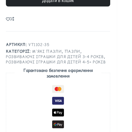
Додати в кошик
A
l
t
e
r
n
АРТИКУЛ:
VT1102-35
a
КАТЕГОРІЇ:
М'ЯКІ ПАЗЛИ
,
ПАЗЛИ
,
РОЗВИВАЮЧІ ІГРАШКИ ДЛЯ ДІТЕЙ 3–4 РОКІВ
,
t
РОЗВИВАЮЧІ ІГРАШКИ ДЛЯ ДІТЕЙ 4–5+ РОКІВ
i
Гарантовано безпечне оформлення
v
замовлення
e
: