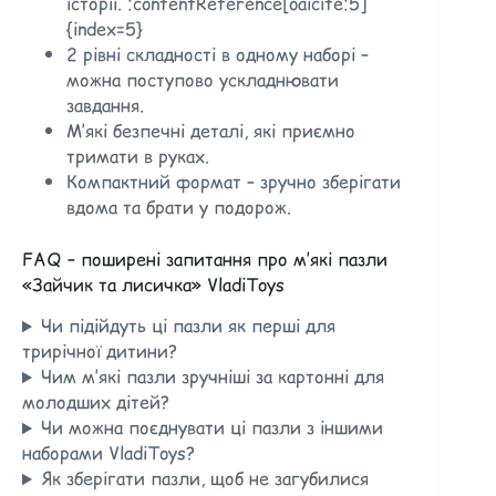
історії. :contentReference[oaicite:5]
{index=5}
2 рівні складності в одному наборі –
можна поступово ускладнювати
завдання.
М’які безпечні деталі, які приємно
тримати в руках.
Компактний формат – зручно зберігати
вдома та брати у подорож.
FAQ – поширені запитання про м’які пазли
«Зайчик та лисичка» VladiToys
Чи підійдуть ці пазли як перші для
трирічної дитини?
Чим м’які пазли зручніші за картонні для
молодших дітей?
Чи можна поєднувати ці пазли з іншими
наборами VladiToys?
Як зберігати пазли, щоб не загубилися