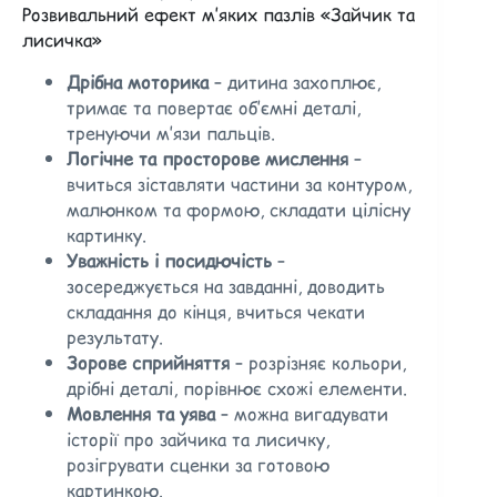
Розвивальний ефект м’яких пазлів «Зайчик та
лисичка»
Дрібна моторика
– дитина захоплює,
тримає та повертає об’ємні деталі,
тренуючи м’язи пальців.
Логічне та просторове мислення
–
вчиться зіставляти частини за контуром,
малюнком та формою, складати цілісну
картинку.
Уважність і посидючість
–
зосереджується на завданні, доводить
складання до кінця, вчиться чекати
результату.
Зорове сприйняття
– розрізняє кольори,
дрібні деталі, порівнює схожі елементи.
Мовлення та уява
– можна вигадувати
історії про зайчика та лисичку,
розігрувати сценки за готовою
картинкою.