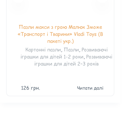
Пазли макси з грою Малюк Зможе
Бебі паз
«Транспорт і Тварини» Vladi Toys (В
пакеті укр.)
М'я
Картонні пазли
,
Пазли
,
Розвиваючі
для
іграшки для дітей 1-2 роки
,
Розвиваючі
для
іграшки для дітей 2–3 років
126
грн.
90
гр
Читати далі