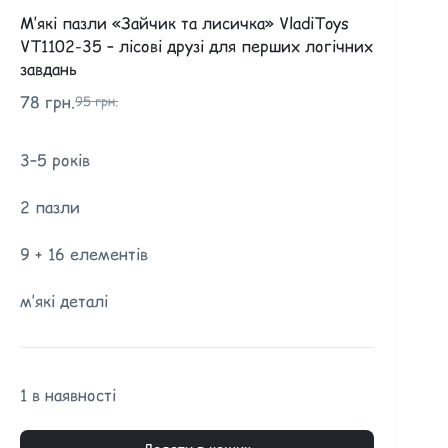
М’які пазли «Зайчик та лисичка» VladiToys
VT1102-35 – лісові друзі для перших логічних
завдань
78
грн.
95
грн.
3–5 років
2 пазли
9 + 16 елементів
м’які деталі
1 в наявності