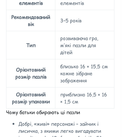
елементів
елементів
Рекомендований
3–5 років
вік
розвиваюча гра,
Тип
м’які пазли для
дітей
близько 16 × 15,5 см
Орієнтовний
кожне зібране
розмір пазлів
зображення
Орієнтовний
приблизно 16,5 × 16
розмір упаковки
× 1,5 см
Чому батьки обирають ці пазли
Добрі, «живі» персонажі – зайчик і
лисичка, з якими легко вигадувати