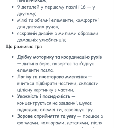
пінгвінчиком
;
9 деталей у першому пазлі і 16 — у
другому;
м’які та об’ємні елементи, комфортні
для дитячих ручок;
яскравий дизайн з милими образами
домашніх улюбленців;
Що розвиває гра
Дрібну моторику та координацію рухів
— дитина бере, повертає та з’єднує
елементи пазла.
Логіку та просторове мислення
—
вчиться підбирати частини, складати
цілісну картинку з частин.
Уважність і посидючість
—
концентрується на завданні, шукає
підходящі елементи, завершує гру.
Зорове сприйняття та уяву
— працює з
формами, кольорами, деталями; після