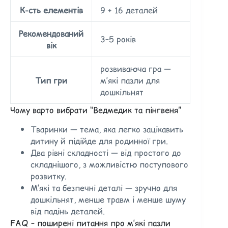
К-сть елементів
9 + 16 деталей
Рекомендований
3–5 років
вік
розвиваюча гра —
Тип гри
м’які пазли для
дошкільнят
Чому варто вибрати “Ведмедик та пінгвеня”
Тваринки — тема, яка легко зацікавить
дитину й підійде для родинної гри.
Два рівні складності — від простого до
складнішого, з можливістю поступового
розвитку.
М’які та безпечні деталі — зручно для
дошкільнят, менше травм і менше шуму
від падінь деталей.
FAQ – поширені питання про м’які пазли