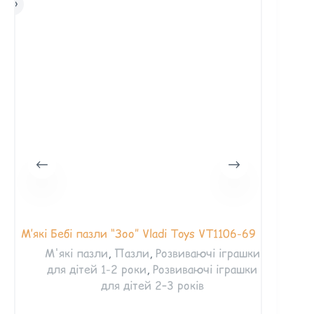
М’які Бебі пазли “Зоо” Vladi Toys VT1106-69
Паз
«Тра
М'які пазли
,
Пазли
,
Розвиваючі іграшки
для дітей 1-2 роки
,
Розвиваючі іграшки
для дітей 2–3 років
К
ігр