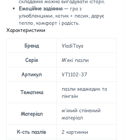
складання можна вигадувати історії.
Емоційне задіяння
— гра з
улюбленцями, котик + песик, дарує
тепло, комфорт і радість.
Характеристики
Бренд
VladiToys
Серія
М’які пазли
Артикул
VT1102-37
пазли ведмедик та
Тематика
пінгвін
м’який спінений
Матеріал
матеріал
К-сть пазлів
2 картинки