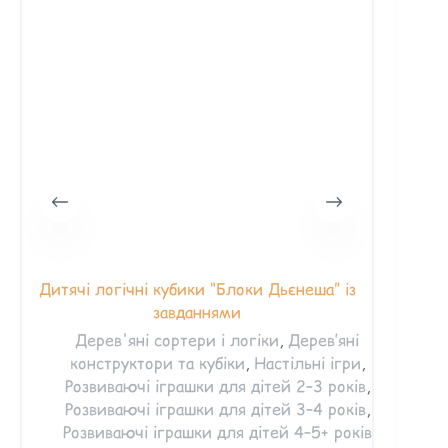
Дитячі логічні кубики “Блоки Дьєнеша” із
Мозаїк
завданнями
ф
Дерев'яні сортери і логіки
,
Дерев’яні
Мо
конструктори та кубіки
,
Настільні ігри
,
1-2
Розвиваючі іграшки для дітей 2–3 років
,
2–3
Розвиваючі іграшки для дітей 3–4 років
,
3–4
Розвиваючі іграшки для дітей 4–5+ років