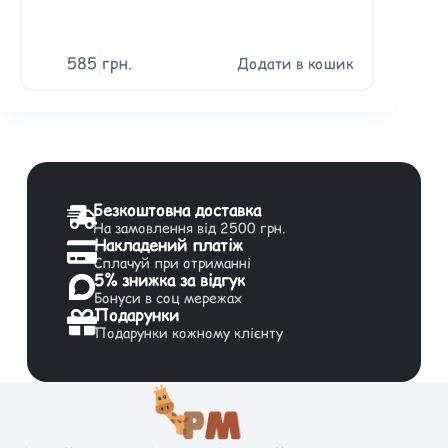
585
грн.
345
гр
Додати в кошик
Безкоштовна доставка
На замовлення від 2500 грн.
Накладений платіж
Сплачуй при отриманні
5% знижка за відгук
Бонуси в соц мережах
Подарунки
Подарунки кожному клієнту