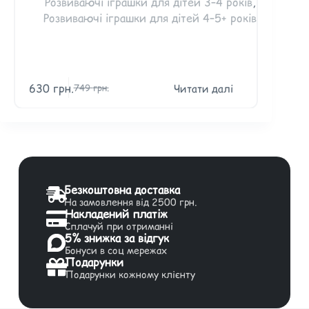
Розвиваючі іграшки для дітей 3–4 років
,
Розвиваючі іграшки для дітей 4–5+ років
630
грн.
39
Читати далі
749
грн.
Безкоштовна доставка
На замовлення від 2500 грн.
Накладений платіж
Сплачуй при отриманні
5% знижка за відгук
Бонуси в соц мережах
Подарунки
Подарунки кожному клієнту