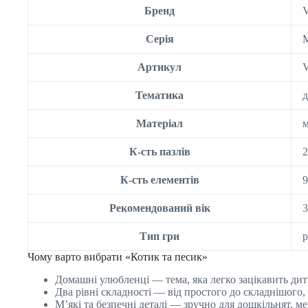
Бренд
V
Серія
М
Артикул
Тематика
д
Матеріал
м
К-сть пазлів
2
К-сть елементів
9
Рекомендований вік
3
Тип гри
р
Чому варто вибрати «Котик та песик»
Домашні улюбленці — тема, яка легко зацікавить дит
Два рівні складності — від простого до складнішого
М’які та безпечні деталі — зручно для дошкільнят, м