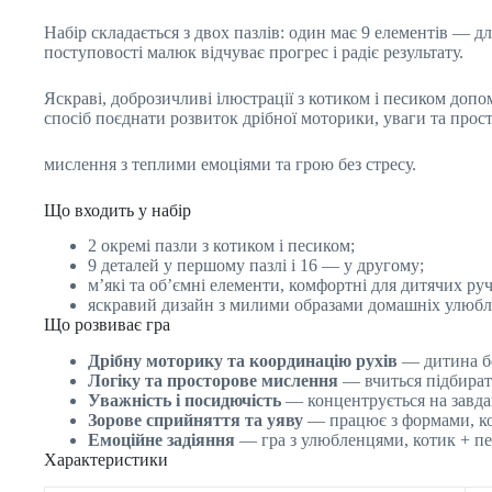
Набір складається з двох пазлів: один має 9 елементів — 
поступовості малюк відчуває прогрес і радіє результату.
Яскраві, доброзичливі ілюстрації з котиком і песиком доп
спосіб поєднати розвиток дрібної моторики, уваги та прос
мислення з теплими емоціями та грою без стресу.
Що входить у набір
2 окремі пазли з котиком і песиком;
9 деталей у першому пазлі і 16 — у другому;
м’які та об’ємні елементи, комфортні для дитячих руч
яскравий дизайн з милими образами домашніх улюбл
Що розвиває гра
Дрібну моторику та координацію рухів
— дитина бе
Логіку та просторове мислення
— вчиться підбирати
Уважність і посидючість
— концентрується на завдан
Зорове сприйняття та уяву
— працює з формами, кол
Емоційне задіяння
— гра з улюбленцями, котик + пес
Характеристики