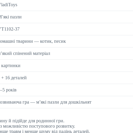
ladiToys
’які пазли
VT1102-37
омашні тварини — котик, песик
’який спінений матеріал
 картинки
 + 16 деталей
–5 років
озвиваюча гра — м’які пазли для дошкільнят
ину й підійде для родинної гри.
, з можливістю поступового розвитку.
енше травм і менше шуму від падінь деталей.