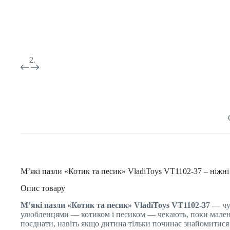
М’які пазли «Котик та песик» VladiToys VT1102-37 – ніжні
Опис товару
М’які пазли «Котик та песик» VladiToys VT1102-37
— чуд
улюбленцями — котиком і песиком — чекають, поки маленькі
поєднати, навіть якщо дитина тільки починає знайомитися 