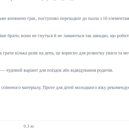
»
же впевнено грає, поступово переходьте до пазла з 16 елементам
остіше брати, вони не гнуться й не ламаються так швидко, що роб
 грати кілька разів на день, це корисно для розвитку уваги та м
я — чудовий варіант для поїздок або відвідування родичів.
го спіненого матеріалу. Проте для дітей молодшого віку рекоменду
0.3 кг