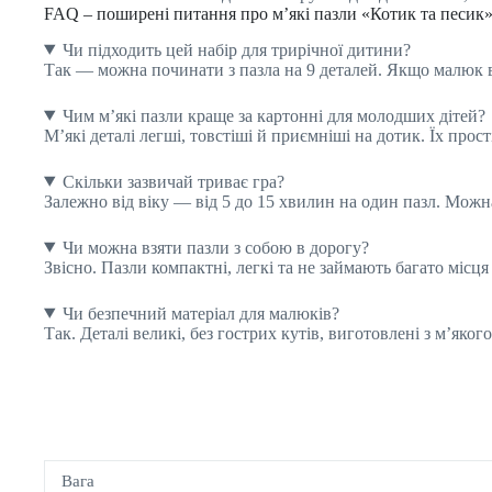
FAQ – поширені питання про м’які пазли «Котик та песик
Чи підходить цей набір для трирічної дитини?
Так — можна починати з пазла на 9 деталей. Якщо малюк в
Чим м’які пазли краще за картонні для молодших дітей?
М’які деталі легші, товстіші й приємніші на дотик. Їх пр
Скільки зазвичай триває гра?
Залежно від віку — від 5 до 15 хвилин на один пазл. Можна
Чи можна взяти пазли з собою в дорогу?
Звісно. Пазли компактні, легкі та не займають багато місц
Чи безпечний матеріал для малюків?
Так. Деталі великі, без гострих кутів, виготовлені з м’яко
Вага