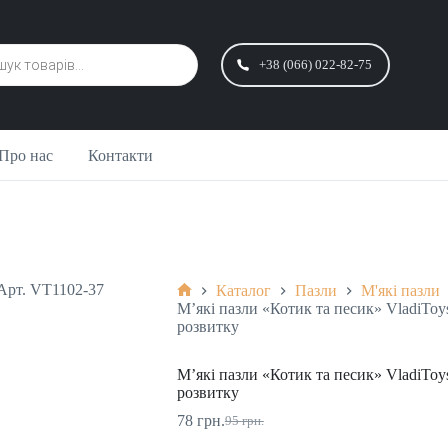
+38 (066) 022-82-75
Про нас
Контакти
Каталог
Пазли
М'які пазли
М’які пазли «Котик та песик» VladiToy
розвитку
М’які пазли «Котик та песик» VladiToy
розвитку
78
грн.
95
грн.