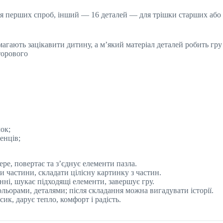
для перших спроб, інший — 16 деталей — для трішки старших або 
омагають зацікавити дитину, а м’який матеріал деталей робить г
торового
ок;
енців;
ре, повертає та з’єднує елементи пазла.
 частини, складати цілісну картинку з частин.
ні, шукає підходящі елементи, завершує гру.
ьорами, деталями; після складання можна вигадувати історії.
ик, дарує тепло, комфорт і радість.