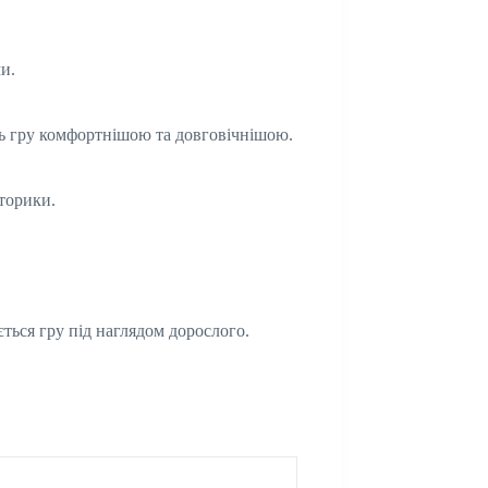
и.
ить гру комфортнішою та довговічнішою.
оторики.
ється гру під наглядом дорослого.