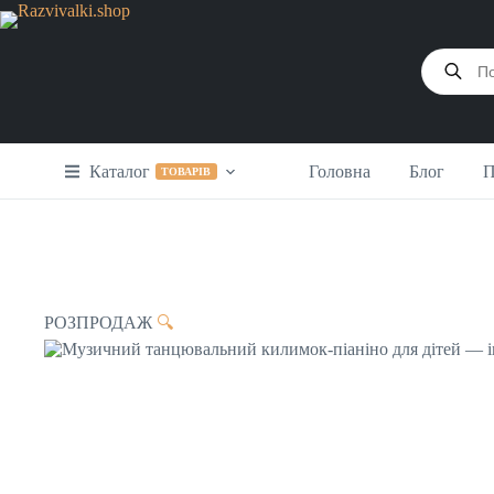
Перейти
до
вмісту
Products
search
Каталог
Головна
Блог
П
ТОВАРІВ
РОЗПРОДАЖ
🔍