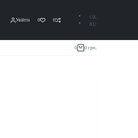
UK
Увійти
0
0
RU
0
0
грн.
Кошик