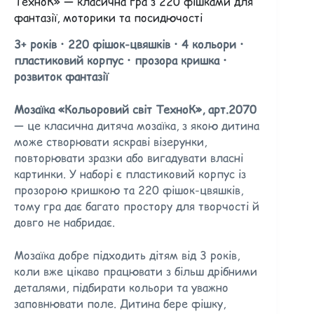
ТехноК» — класична гра з 220 фішками для
фантазії, моторики та посидючості
3+ років
•
220 фішок-цвяшків
•
4 кольори
•
пластиковий корпус
•
прозора кришка
•
розвиток фантазії
Мозаїка «Кольоровий світ ТехноК», арт.2070
— це класична дитяча мозаїка, з якою дитина
може створювати яскраві візерунки,
повторювати зразки або вигадувати власні
картинки. У наборі є пластиковий корпус із
прозорою кришкою та 220 фішок-цвяшків,
тому гра дає багато простору для творчості й
довго не набридає.
Мозаїка добре підходить дітям від 3 років,
коли вже цікаво працювати з більш дрібними
деталями, підбирати кольори та уважно
заповнювати поле. Дитина бере фішку,