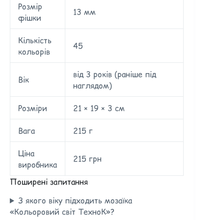
Розмір
13 мм
фішки
Кількість
45
кольорів
від 3 років (раніше під
Вік
наглядом)
Розміри
21 × 19 × 3 см
Вага
215 г
Ціна
215 грн
виробника
Поширені запитання
З якого віку підходить мозаїка
«Кольоровий світ ТехноК»?