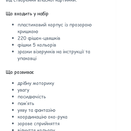
Що входить у набір
пластиковий корпус із прозорою
кришкою
220 фішок-цвяшків
фішки 5 кольорів
зразки візерунків на інструкції та
упаковці
Що розвиває
дрібну моторику
увагу
посидючість
пам’ять
уяву та фантазію
координацію око-рука
зорове сприйняття
відчуття кольору