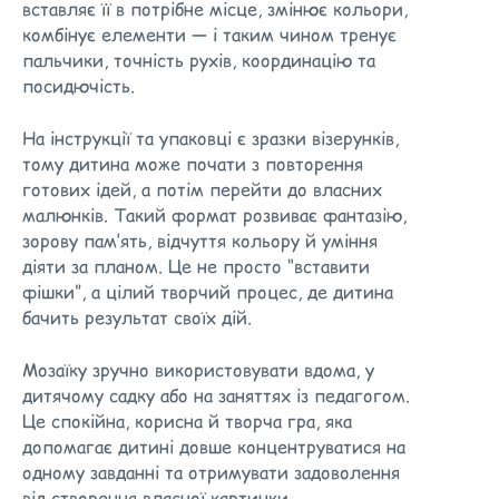
вставляє її в потрібне місце, змінює кольори,
комбінує елементи — і таким чином тренує
пальчики, точність рухів, координацію та
посидючість.
На інструкції та упаковці є зразки візерунків,
тому дитина може почати з повторення
готових ідей, а потім перейти до власних
малюнків. Такий формат розвиває фантазію,
зорову пам’ять, відчуття кольору й уміння
діяти за планом. Це не просто “вставити
фішки”, а цілий творчий процес, де дитина
бачить результат своїх дій.
Мозаїку зручно використовувати вдома, у
дитячому садку або на заняттях із педагогом.
Це спокійна, корисна й творча гра, яка
допомагає дитині довше концентруватися на
одному завданні та отримувати задоволення
від створення власної картинки.