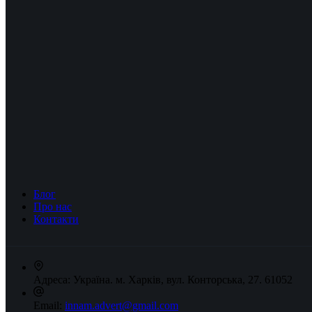
Блог
Про нас
Контакти
Адреса:
Україна. м. Харків, вул. Конторська, 27. 61052
Email:
innam.advert@gmail.com