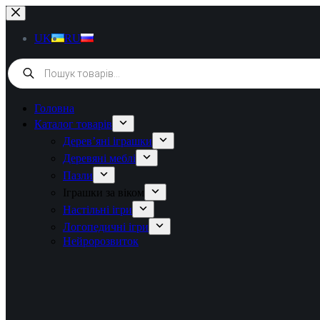
Перейти
до
вмісту
UK
RU
Products
search
Головна
Каталог товарів
Дерев’яні іграшки
Деревяні меблі
Пазли
Іграшки за віком
Настільні ігри
Логопедичні ігри
Нейророзвиток