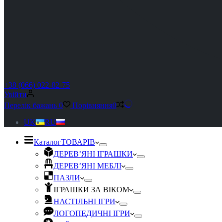
+38 (066) 022-82-75
Увійти
Перелік бажань
0
Порівняння
0
UK
RU
Каталог
ТОВАРІВ
ДЕРЕВ’ЯНІ ІГРАШКИ
ДЕРЕВ’ЯНІ МЕБЛІ
ПАЗЛИ
ІГРАШКИ ЗА ВІКОМ
НАСТІЛЬНІ ІГРИ
ЛОГОПЕДИЧНІ ІГРИ