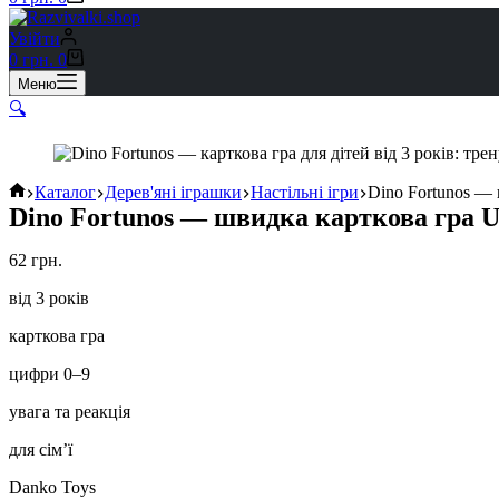
Увійти
Кошик
0
грн.
0
Меню
🔍
Головна
Каталог
Дерев'яні іграшки
Настільні ігри
Dino Fortunos —
Dino Fortunos — швидка карткова гра
62
грн.
від 3 років
карткова гра
цифри 0–9
увага та реакція
для сім’ї
Danko Toys