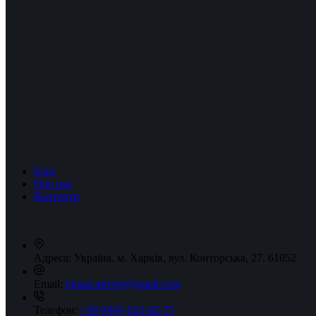
Блог
Про нас
Контакти
Адреса:
Україна. м. Харків, вул. Конторська, 27. 61052
Email:
innam.advert@gmail.com
Телефон:
+38 (066) 022-82-75