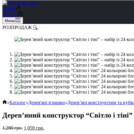
Увійти
0
грн.
0
Меню
РОЗПРОДАЖ
🔍
Каталог
Дерев'яні іграшки
Дерев’яні конструктори та кубі
Дерев’яний конструктор “Світло і тіні”
1,280
грн.
1,059
грн.