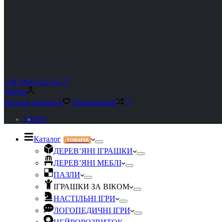
+38 (066) 022-82-75
Увійти
Перелік бажань
0
Порівняння
0
UK
RU
Каталог
ТОВАРІВ
ДЕРЕВ’ЯНІ ІГРАШКИ
ДЕРЕВ’ЯНІ МЕБЛІ
ПАЗЛИ
ІГРАШКИ ЗА ВІКОМ
НАСТІЛЬНІ ІГРИ
ЛОГОПЕДИЧНІ ІГРИ