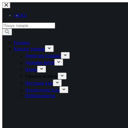
UK
RU
Головна
Каталог товарів
Дерев’яні іграшки
Деревяні меблі
Пазли
Іграшки за віком
Настільні ігри
Логопедичні ігри
Нейророзвиток