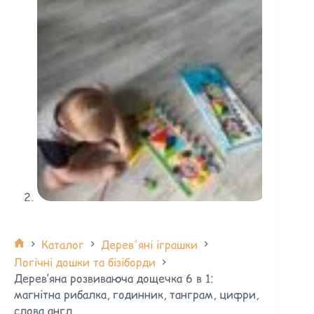
Каталог
Дерев'яні іграшки
Логічні дошки та бізіборди
Дерев’яна розвиваюча дощечка 6 в 1:
магнітна рибалка, годинник, танграм, цифри,
слова англ.