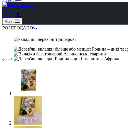
Увійти
0
грн.
0
Меню
РОЗПРОДАНО
🔍