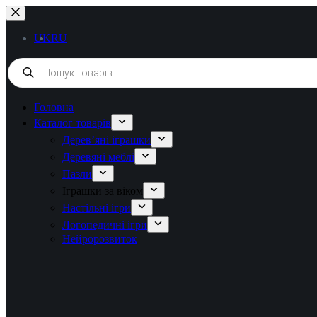
UK
RU
Головна
Каталог товарів
Дерев’яні іграшки
Деревяні меблі
Пазли
Іграшки за віком
Настільні ігри
Логопедичні ігри
Нейророзвиток