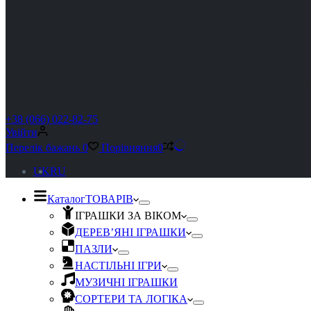
+38 (066) 022-82-75
Увійти
Перелік бажань
0
Порівняння
0
UK
RU
Каталог
ТОВАРІВ
ІГРАШКИ ЗА ВІКОМ
ДЕРЕВ’ЯНІ ІГРАШКИ
ПАЗЛИ
НАСТІЛЬНІ ІГРИ
МУЗИЧНІ ІГРАШКИ
СОРТЕРИ ТА ЛОГІКА