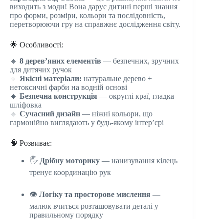
виходить з моди! Вона дарує дитині перші знання
про форми, розміри, кольори та послідовність,
перетворюючи гру на справжнє дослідження світу.
🌟 Особливості:
🔸
8 дерев’яних елементів
— безпечних, зручних
для дитячих ручок
🔸
Якісні матеріали:
натуральне дерево +
нетоксичні фарби на водній основі
🔸
Безпечна конструкція
— округлі краї, гладка
шліфовка
🔸
Сучасний дизайн
— ніжні кольори, що
гармонійно виглядають у будь-якому інтер’єрі
🧠 Розвиває:
🖐
Дрібну моторику
— нанизування кілець
тренує координацію рук
👁
Логіку та просторове мислення
—
малюк вчиться розташовувати деталі у
правильному порядку