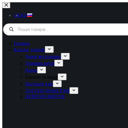
UK
RU
Головна
Каталог товарів
Дерев’яні іграшки
Деревяні меблі
Пазли
Іграшки за віком
Настільні ігри
ЛОГОПЕДИЧНІ ІГРИ
НЕЙРОРОЗВИТОК