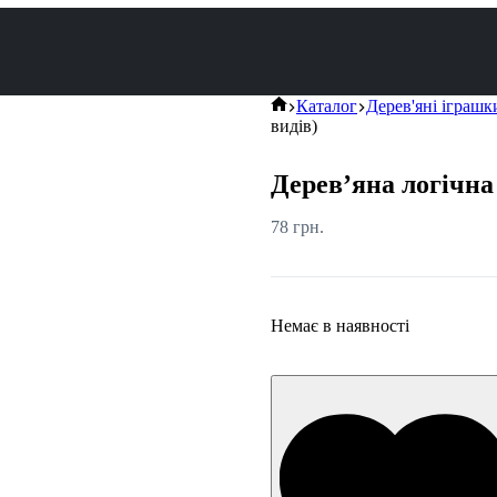
Каталог
Дерев'яні іграшк
видів)
Дерев’яна логічна 
78
грн.
Немає в наявності