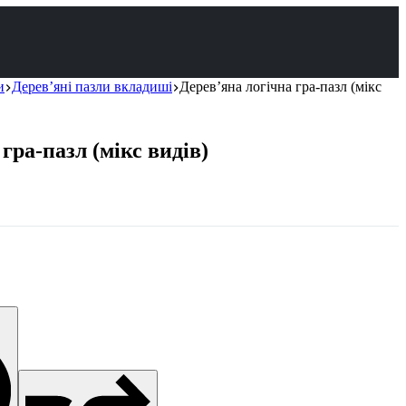
и
Дерев’яні пазли вкладиші
Дерев’яна логічна гра-пазл (мікс
гра-пазл (мікс видів)