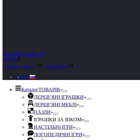
+38 (066) 022-82-75
Увійти
Перелік бажань
Порівняння
UK
RU
Каталог
ТОВАРІВ
ДЕРЕВ’ЯНІ ІГРАШКИ
ДЕРЕВ’ЯНІ МЕБЛІ
ПАЗЛИ
ІГРАШКИ ЗА ВІКОМ
НАСТІЛЬНІ ІГРИ
ЛОГОПЕДИЧНІ ІГРИ