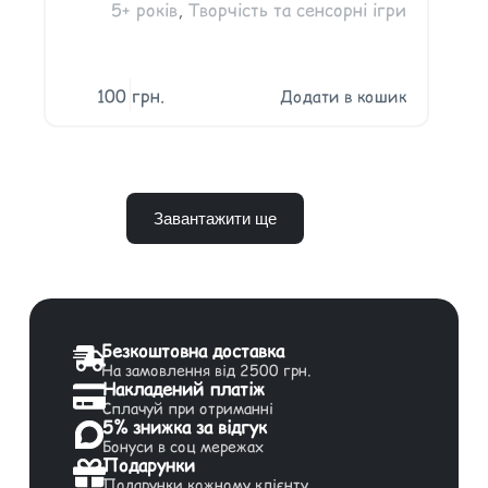
5+ років
,
Творчість та сенсорні ігри
100
грн.
Додати в кошик
Завантажити ще
Безкоштовна доставка
На замовлення від 2500 грн.
Накладений платіж
Сплачуй при отриманні
5% знижка за відгук
Бонуси в соц мережах
Подарунки
Подарунки кожному клієнту