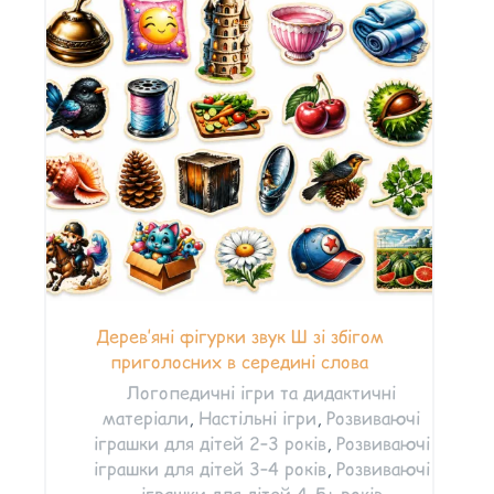
Дерев’яні фігурки звук Ш зі збігом
приголосних в середині слова
Логопедичні ігри та дидактичні
матеріали
,
Настільні ігри
,
Розвиваючі
іграшки для дітей 2–3 років
,
Розвиваючі
іграшки для дітей 3–4 років
,
Розвиваючі
іграшки для дітей 4–5+ років