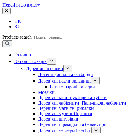
Перейти до вмісту
UK
RU
Products search
Головна
Каталог товарів
Дерев’яні іграшки
Логічні дошки та бізіборди
Дерев’яні пазли вкладиші
Багатошарові вкладки
Мозаїки
Дерев’яні конструктори та кубіки
Дерев’яні лабіринти. Пальчикові лабіринти
Дерев’яні магнітні рибалки
Дерев’яні музичні іграшки
Дерев’яні шнурівки
Дерев’яні пірамідки та балансири
Дерев’яні сортери і логіки