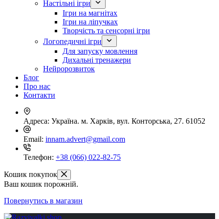
Настільні ігри
Ігри на магнітах
Ігри на ліпучках
Творчість та сенсорні ігри
Логопедичні ігри
Для запуску мовлення
Дихальні тренажери
Нейророзвиток
Блог
Про нас
Контакти
Адреса:
Україна. м. Харків, вул. Конторська, 27. 61052
Email:
innam.advert@gmail.com
Телефон:
+38 (066) 022-82-75
Кошик покупок
Ваш кошик порожній.
Повернутись в магазин