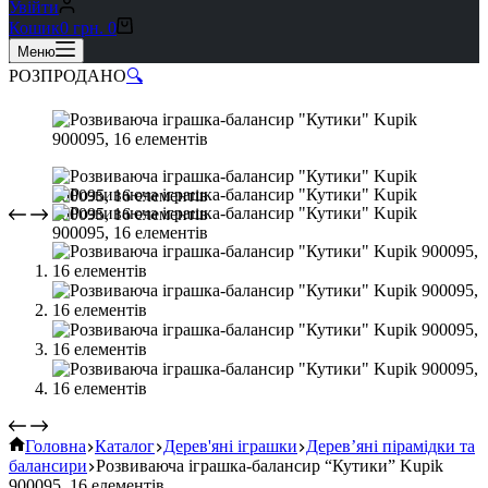
Увійти
Кошик
0
грн.
0
Меню
РОЗПРОДАНО
🔍
Головна
Каталог
Дерев'яні іграшки
Дерев’яні пірамідки та
балансири
Розвиваюча іграшка-балансир “Кутики” Kupik
900095, 16 елементів