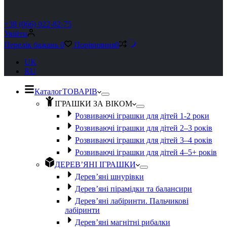
+38 (066) 022-82-75
Увійти
Перелік бажань
0
Порівняння
0
UK
RU
Каталог
ТОВАРІВ
ІГРАШКИ ЗА ВІКОМ
Розвиваючі іграшки для дітей 1-2 роки
Розвиваючі іграшки для дітей 2–3 років
Розвиваючі іграшки для дітей 3–4 років
Розвиваючі іграшки для дітей 4–5+ років
ДЕРЕВ’ЯНІ ІГРАШКИ
Дерев’яні шнурівки
Дерев’яні пірамідки та балансири
Дерев’яні лабіринти. Пальчикові
лабіринти
Дерев’яні магнітні рибалки