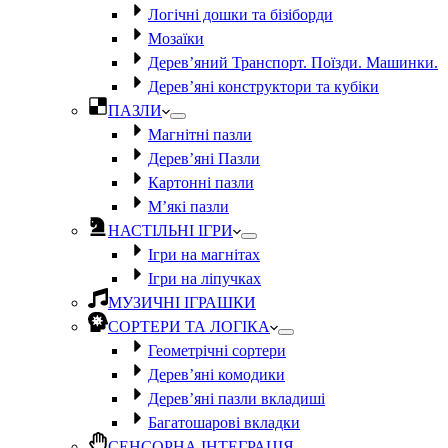
Логічні дошки та бізіборди
Мозаїки
Дерев’яний Транспорт. Поїзди. Машинки.
Дерев’яні конструктори та кубіки
ПАЗЛИ
Магнітні пазли
Дерев’яні Пазли
Картонні пазли
М’які пазли
НАСТІЛЬНІ ІГРИ
Ігри на магнітах
Ігри на ліпучках
МУЗИЧНІ ІГРАШКИ
СОРТЕРИ ТА ЛОГІКА
Геометрічні сортери
Дерев’яні комодики
Дерев’яні пазли вкладиші
Багатошарові вкладки
СЕНСОРНА ІНТЕГРАЦІЯ