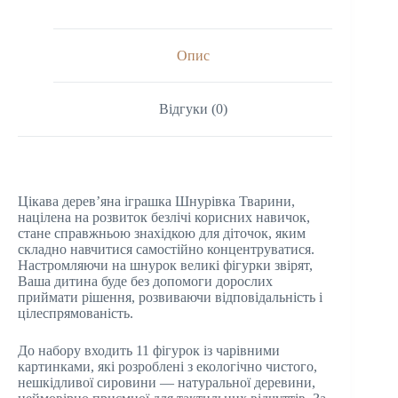
Опис
Відгуки (0)
Цікава дерев’яна іграшка Шнурівка Тварини,
націлена на розвиток безлічі корисних навичок,
стане справжньою знахідкою для діточок, яким
складно навчитися самостійно концентруватися.
Настромляючи на шнурок великі фігурки звірят,
Ваша дитина буде без допомоги дорослих
приймати рішення, розвиваючи відповідальність і
цілеспрямованість.
До набору входить 11 фігурок із чарівними
картинками, які розроблені з екологічно чистого,
нешкідливої сировини — натуральної деревини,