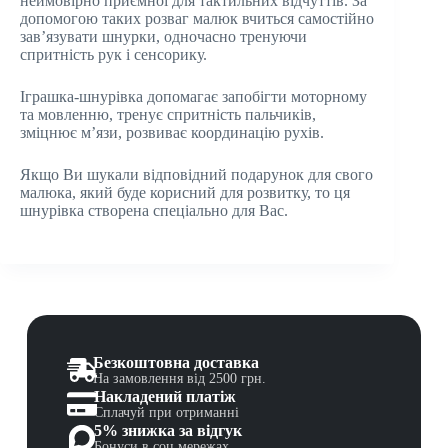
неймовірно приємної для тактильних відчуттів. За
допомогою таких розваг малюк вчиться самостійно
зав’язувати шнурки, одночасно тренуючи
спритність рук і сенсорику.
Іграшка-шнурівка допомагає запобігти моторному
та мовленню, тренує спритність пальчиків,
зміцнює м’язи, розвиває координацію рухів.
Якщо Ви шукали відповідний подарунок для свого
малюка, який буде корисний для розвитку, то ця
шнурівка створена спеціально для Вас.
Безкоштовна доставка
На замовлення від 2500 грн.
Накладений платіж
Сплачуй при отриманні
5% знижка за відгук
Бонуси в соц мережах