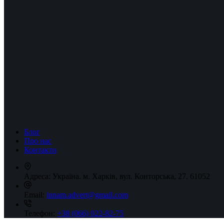
Блог
Про нас
Контакти
Адреса:
Україна. м. Харків, вул. Конторська, 27. 61052
Email:
innam.advert@gmail.com
Телефон:
+38 (066) 022-82-75