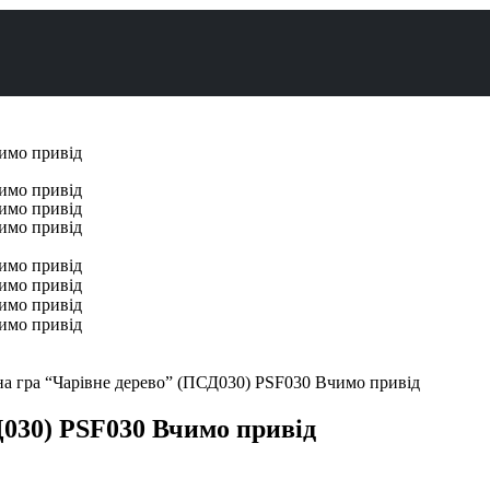
на гра “Чарівне дерево” (ПСД030) PSF030 Вчимо привід
Д030) PSF030 Вчимо привід