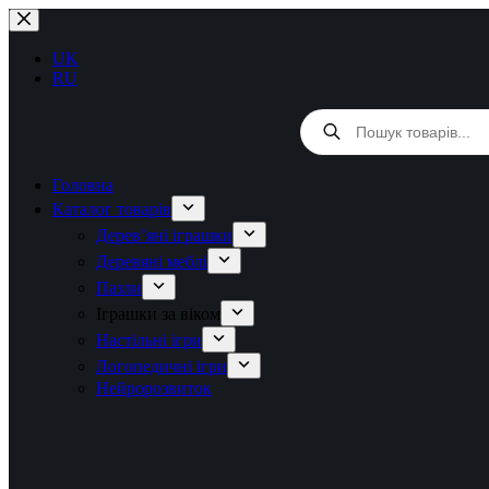
Перейти
до
вмісту
UK
RU
Products
search
Головна
Каталог товарів
Дерев’яні іграшки
Деревяні меблі
Пазли
Іграшки за віком
Настільні ігри
Логопедичні ігри
Нейророзвиток