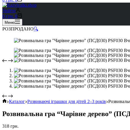
Увійти
Кошик
0
грн.
0
Меню
РОЗПРОДАНО
🔍
Головна
Каталог
Розвиваючі іграшки для дітей 2–3 років
Розвиваль
Розвивальна гра “Чарівне дерево” (ПС
318
грн.