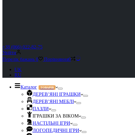
+38 (066) 022-82-75
Увійти
Перелік бажань
0
Порівняння
0
UK
RU
Каталог
ТОВАРІВ
ДЕРЕВ’ЯНІ ІГРАШКИ
ДЕРЕВ’ЯНІ МЕБЛІ
ПАЗЛИ
ІГРАШКИ ЗА ВІКОМ
НАСТІЛЬНІ ІГРИ
ЛОГОПЕДИЧНІ ІГРИ