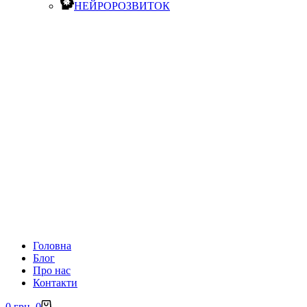
НЕЙРОРОЗВИТОК
Головна
Блог
Про нас
Контакти
Кошик
0
грн.
0