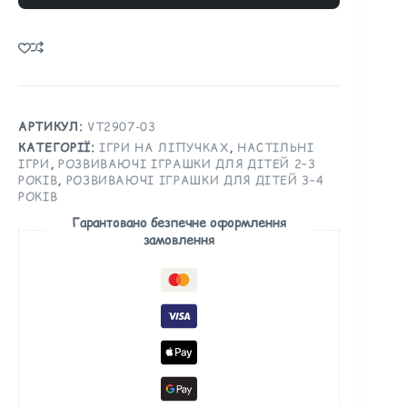
A
l
t
e
r
n
АРТИКУЛ:
VT2907-03
a
КАТЕГОРІЇ:
ІГРИ НА ЛІПУЧКАХ
,
НАСТІЛЬНІ
ІГРИ
,
РОЗВИВАЮЧІ ІГРАШКИ ДЛЯ ДІТЕЙ 2–3
t
РОКІВ
,
РОЗВИВАЮЧІ ІГРАШКИ ДЛЯ ДІТЕЙ 3–4
i
РОКІВ
v
Гарантовано безпечне оформлення
e
замовлення
: