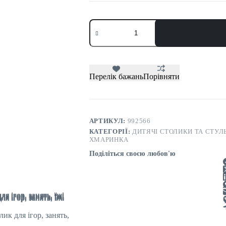
4,500 грн..
2,190 грн..
Дитячий
столик
тучка
і
стільчик
метелик
білий.
Перелік бажань
Порівняти
Столик
для
ігор,
занять,
їжі
АРТИКУЛ:
992566
кількість
КАТЕГОРІЇ:
ДИТЯЧІ СТОЛИКИ ТА СТУЛ
ХМАРИНКА
Поділіться своєю любов'ю