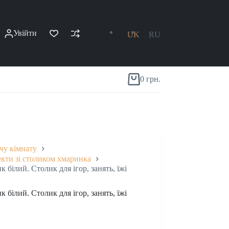
Увійти
UK
RU
0
грн.
Кошик
ячу кімнату
кти зі столиком хмаринка
 білий. Столик для ігор, занять, їжі
 білий. Столик для ігор, занять, їжі