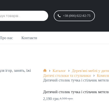
+38 (066) 022-82-75
Про нас
Контакти
Каталог
Дерев'яні меблі у дит
Головна
Дитячі столики та стульчики
Компле
Дитячий столик тучка і стільчик метелик
Дитячий столик тучка і стільчик метелик
2,190
грн.
4,500
грн.
Оригінальна
Поточна
ціна:
ціна: