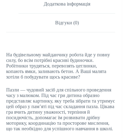
Додаткова інформація
Відгуки (0)
На будівельному майданчику робота йде у повну
силу, бо всім потрібні красиві будиночки.
Робітники трудяться, перевозять цеглинки,
копають ямки, заливають бетон. А Ваші малята
хотіли б побудувати щось красиве?
Пазли — чудовий засіб для спільного проведення
часу з малюком. Під час гри дитина образно
представляє картинку, яку треба зібрати та утримує
цей образ у пам’яті під час складання пазла. Цікава
гра вчить дитину уважності, терпіння й
посидючість, допомагає їм розвивати дрібну
моторику, координацію та просторове мислення,
що так необхідно для успішного навчання в школі.