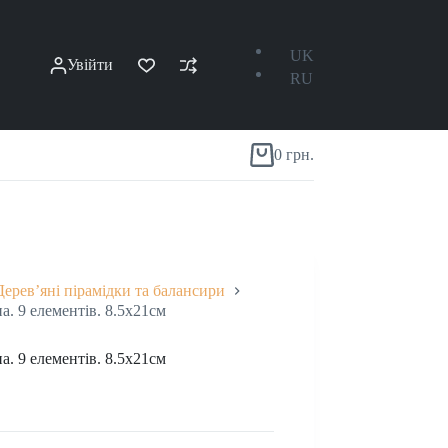
UK
Увійти
RU
0
грн.
Кошик
Дерев’яні пірамідки та балансири
а. 9 елементів. 8.5х21см
а. 9 елементів. 8.5х21см