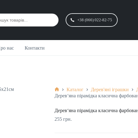
+38 (066) 022-82-75
ро нас
Контакти
Каталог
Дерев'яні іграшки
Головна
Дерев‘яна пірамідка класична фарбован
Дерев‘яна пірамідка класична фарбован
255
грн.