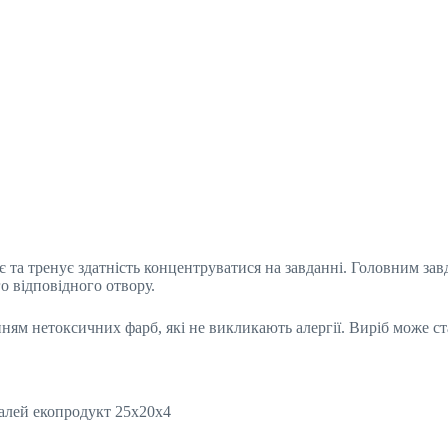
 та тренує здатність концентруватися на завданні. Головним за
го відповідного отвору.
нням нетоксичних фарб, які не викликають алергії. Виріб може с
талей екопродукт 25х20х4