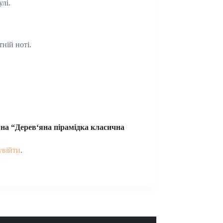
лі.
ній ноті.
 на “Дерев‘яна пірамідка класична
увійти
.