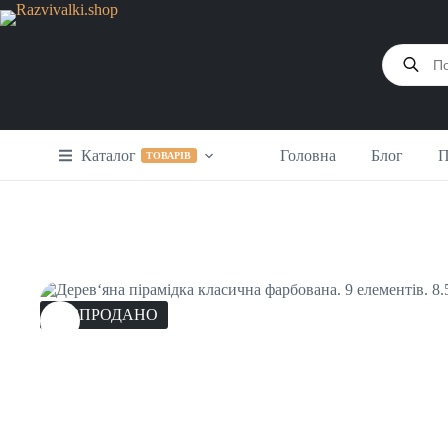
Перейти
до
вмісту
Products
search
Каталог
Головна
Блог
П
ТОВАРІВ
РОЗПРОДАНО