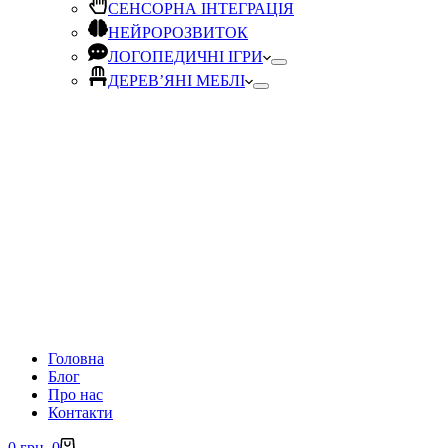
СЕНСОРНА ІНТЕГРАЦІЯ
НЕЙРОРОЗВИТОК
ЛОГОПЕДИЧНІ ІГРИ
ДЕРЕВ’ЯНІ МЕБЛІ
Головна
Блог
Про нас
Контакти
Кошик
0
грн.
0