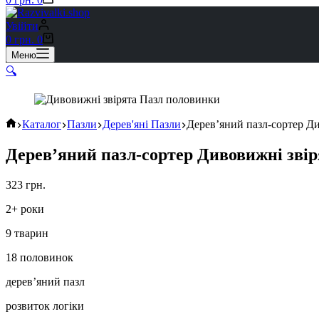
Увійти
Кошик
0
грн.
0
Меню
🔍
Головна
Каталог
Пазли
Дерев'яні Пазли
Дерев’яний пазл-сортер Ди
Дерев’яний пазл-сортер Дивовижні звір
323
грн.
2+ роки
9 тварин
18 половинок
дерев’яний пазл
розвиток логіки