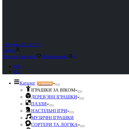
+38 (066) 022-82-75
Увійти
Перелік бажань
0
Порівняння
0
UK
RU
Каталог
ТОВАРІВ
ІГРАШКИ ЗА ВІКОМ
ДЕРЕВ’ЯНІ ІГРАШКИ
ПАЗЛИ
НАСТІЛЬНІ ІГРИ
МУЗИЧНІ ІГРАШКИ
СОРТЕРИ ТА ЛОГІКА