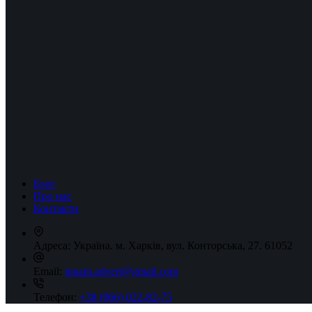
Блог
Про нас
Контакти
Адреса:
Україна. м. Харків, вул. Конторська, 27. 61052
Email:
innam.advert@gmail.com
Телефон:
+38 (066) 022-82-75