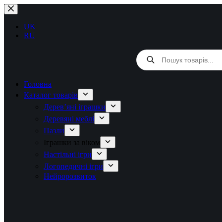
Перейти
до
вмісту
UK
RU
Products
search
Головна
Каталог товарів
Дерев’яні іграшки
Деревяні меблі
Пазли
Іграшки за віком
Настільні ігри
Логопедичні ігри
Нейророзвиток