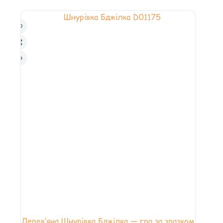
Дерев‘яна Шнурівка Бджілка — гра за зразком