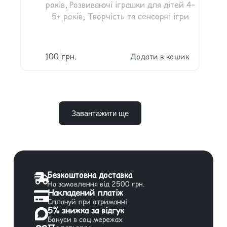
років
,
Розвиваючі іграшки для дітей 4–
5+ років
,
Творчість та сенсорні ігри
100
грн.
Додати в кошик
Завантажити ще
Безкоштовна доставка
На замовлення від 2500 грн.
Накладений платіж
Сплачуй при отриманні
5% знижка за відгук
Бонуси в соц мережах