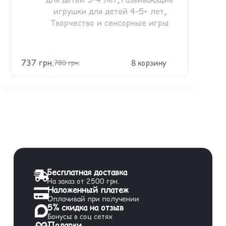
игрушки для детей 4–5+ лет
,
Творчество и сенсорные игры
737
грн.
225
гр
В корзину
780
грн.
Бесплатная доставка
На заказ от 2500 грн.
Наложенный платеж
Оплачивай при получении
5% скидка на отзыв
Бонусы в соц сетях
Подарки