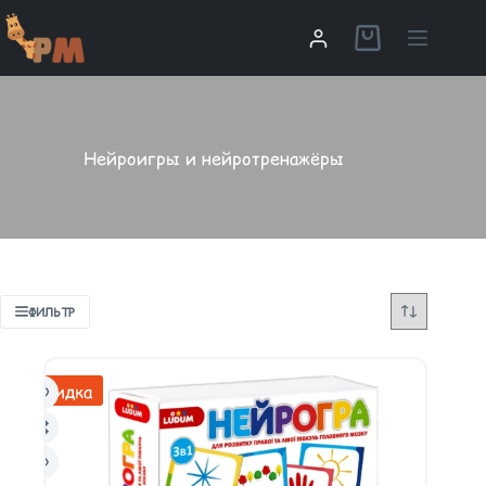
Нейроигры и нейротренажёры
ФИЛЬТР
Скидка