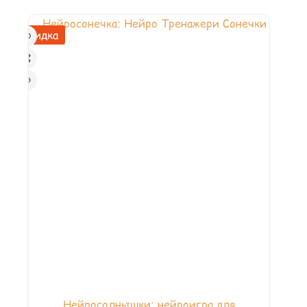
Скидка
Нейросолнышки: нейроигра для