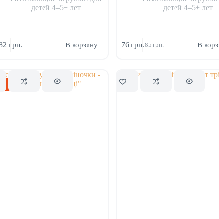
детей 4–5+ лет
детей 4–5+ лет
82
грн.
76
грн.
В корзину
В корз
85
грн.
Первоначальная
Текущая
цена
цена:
составляла
76 грн..
85 грн..
ка