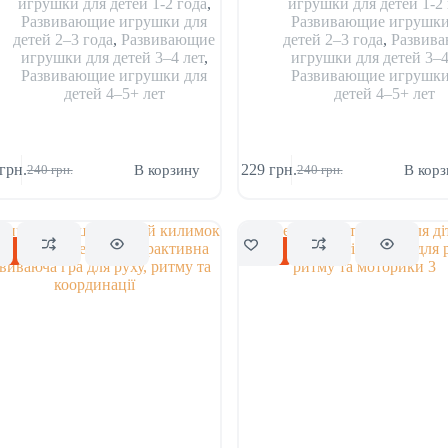
игрушки для детей 1-2 года
,
игрушки для детей 1-2 
Развивающие игрушки для
Развивающие игрушки
детей 2–3 года
,
Развивающие
детей 2–3 года
,
Развив
игрушки для детей 3–4 лет
,
игрушки для детей 3–4
Развивающие игрушки для
Развивающие игрушки
детей 4–5+ лет
детей 4–5+ лет
грн.
229
грн.
В корзину
В корз
240
грн.
240
грн.
Первоначальная
Текущая
Первоначальная
Текущая
цена
цена:
цена
цена:
составляла
229 грн..
составляла
229 грн..
240 грн..
240 грн..
ка
Скидка