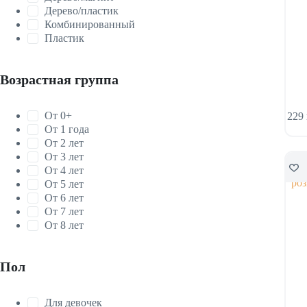
Дерево/пластик
Комбинированный
Пластик
Возрастная группа
От 0+
229
От 1 года
От 2 лет
От 3 лет
От 4 лет
Скид
От 5 лет
От 6 лет
От 7 лет
От 8 лет
Пол
Для девочек