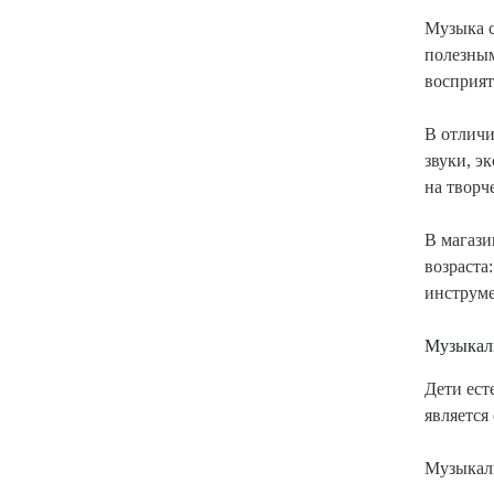
Музыка с
полезным
восприят
В отличи
звуки, э
на творч
В магаз
возраста
инструм
Музыкаль
Дети ест
является
Музыкал