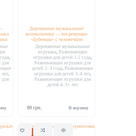
 —
Деревянные музыкальные
ушка
колокольчики — погремушки
рики
«Бубенцы» с человечком
ьные
Деревянные музыкальные
щие
игрушки
,
Развивающие
года
,
игрушки для детей 1-2 года
,
 для
Развивающие игрушки для
ающие
детей 2–3 года
,
Развивающие
 лет
,
игрушки для детей 3–4 лет
,
 для
Развивающие игрушки для
детей 4–5+ лет
89
грн.
ину
В корзину
Скидка