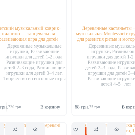
етский музыкальный коврик-
Деревянные кастаньеты
пианино — танцевальная
музыкальная Montessori игр
развивающая игра для детей
для развития ритма и мото
Деревянные музыкальные
Деревянные музыкал
игрушки
,
Развивающие
игрушки
,
Развиваю
игрушки для детей 1-2 года
,
игрушки для детей 1-2 
Развивающие игрушки для
Развивающие игрушки
детей 2–3 года
,
Развивающие
детей 2–3 года
,
Развив
игрушки для детей 3–4 лет
,
игрушки для детей 3–4
Творчество и сенсорные игры
Развивающие игрушки
детей 4–5+ лет
грн.
68
грн.
В корзину
В корз
720
грн.
75
грн.
Первоначальная
Текущая
Первоначальная
Текущая
цена
цена:
цена
цена:
составляла
637 грн..
составляла
68 грн..
720 грн..
75 грн..
Скидка