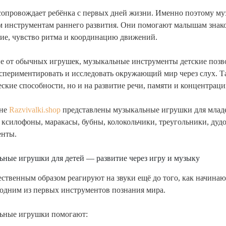
опровождает ребёнка с первых дней жизни. Именно поэтому му
 инструментам раннего развития. Они помогают малышам знаком
ие, чувство ритма и координацию движений.
е от обычных игрушек, музыкальные инструменты детские позво
кспериментировать и исследовать окружающий мир через слух. 
еские способности, но и на развитие речи, памяти и концентрац
ине
Razvivalki.shop
представлены музыкальные игрушки для млад
: ксилофоны, маракасы, бубны, колокольчики, треугольники, дуд
енты.
ные игрушки для детей — развитие через игру и музыку
ественным образом реагируют на звуки ещё до того, как начина
 одним из первых инструментов познания мира.
ьные игрушки помогают: