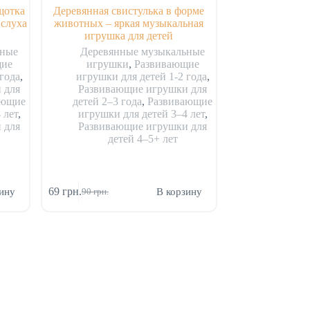
щотка
Деревянная свистулька в форме
 слуха
животных – яркая музыкальная
игрушка для детей
ьные
Деревянные музыкальные
щие
игрушки
,
Развивающие
года
,
игрушки для детей 1-2 года
,
 для
Развивающие игрушки для
ающие
детей 2–3 года
,
Развивающие
 лет
,
игрушки для детей 3–4 лет
,
 для
Развивающие игрушки для
детей 4–5+ лет
69
грн.
ину
В корзину
90
грн.
Первоначальная
Текущая
цена
цена:
составляла
69 грн..
90 грн..