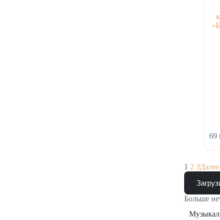
«Б
69
1
2
3
Дале
Загруз
Больше не
Музыкаль