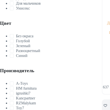
Для мальчиков
Унисекс
Цвет
Д
Без окраса
Голубой
Зеленый
Разноцветный
Синий
Производитель
A-Toys
637
HM furnitura
igrushki7
Kancpartner
RZMalykam
Toy7