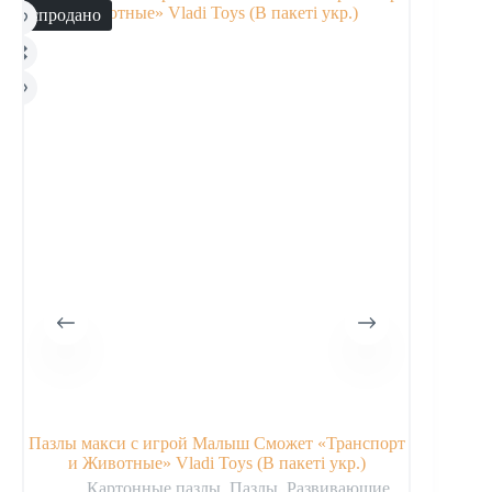
Распродано
Распродано
Пазлы макси с игрой Малыш Сможет «Транспорт
Беби паз
и Животные» Vladi Toys (В пакеті укр.)
Картонные пазлы
,
Пазлы
,
Развивающие