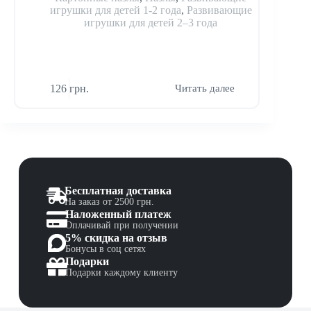
игрушки для детей 1-2 года
,
Развивающие
игр
игрушки для детей 2–3 года
игр
126
грн.
90
грн
Читать далее
Бесплатная доставка
На заказ от 2500 грн.
Наложенный платеж
Оплачивай при получении
5% скидка на отзыв
Бонусы в соц сетях
Подарки
Подарки каждому клиенту