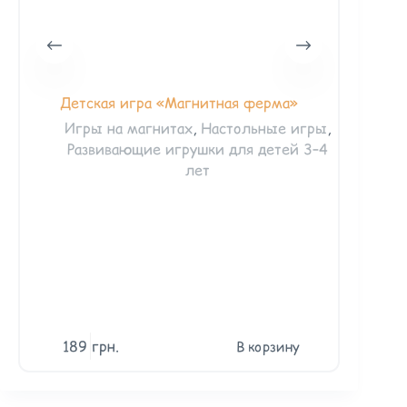
Детская игра «Магнитная ферма»
Ма
«Сказо
Игры на магнитах
,
Настольные игры
,
Волк
Развивающие игрушки для детей 3–4
лет
Иг
Ра
год
2–
де
189
грн.
15
В корзину