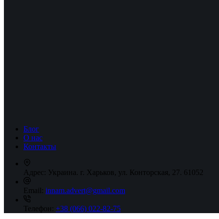
Блог
О нас
Контакты
Адрес:
Украина. г. Харьков, ул. Конторская, 27. 61052
Email:
innam.advert@gmail.com
Телефон:
+38 (066) 022-82-75