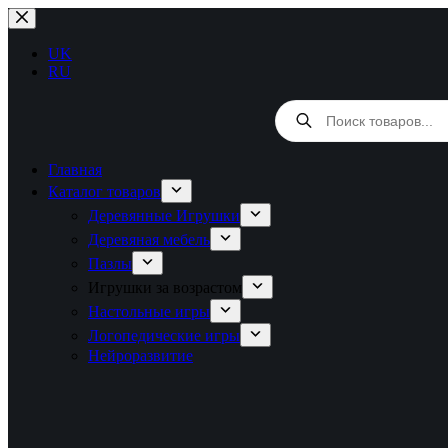
Перейти
к
сути
UK
RU
Поиск
товаров
Главная
Каталог товаров
Деревянные Игрушки
Деревяная мебель
Пазлы
Игрушки за возрастом
Настольные игры
Логопедические игры
Нейроразвитие