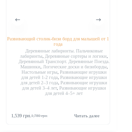
Развивающий столик-бизи борд для малышей от 1
Дос
года
Деревянные лабиринты. Пальчиковые
лабиринты
,
Деревянные сортеры и логики
,
Дер
Деревянный Транспорт. Деревянные Поезда.
дос
Машинки
,
Логические доски и бизиборды
,
для
Настольные игры
,
Развивающие игрушки
для
для детей 1-2 года
,
Развивающие игрушки
для детей 2–3 года
,
Развивающие игрушки
для детей 3–4 лет
,
Развивающие игрушки
для детей 4–5+ лет
1,539
грн.
290
гр
Читать далее
1,780
грн.