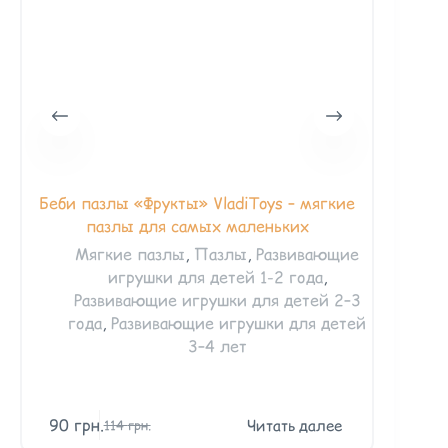
Беби пазлы «Фрукты» VladiToys – мягкие
Беби па
пазлы для самых маленьких
Мягкие пазлы
,
Пазлы
,
Развивающие
игрушки для детей 1-2 года
,
Ра
Развивающие игрушки для детей 2–3
год
года
,
Развивающие игрушки для детей
2–
3–4 лет
90
грн.
13
Читать далее
114
грн.