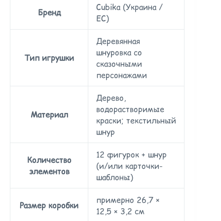
Cubika (Украина /
Бренд
ЕС)
Деревянная
шнуровка со
Тип игрушки
сказочными
персонажами
Дерево,
водорастворимые
Материал
краски; текстильный
шнур
12 фигурок + шнур
Количество
(и/или карточки-
элементов
шаблоны)
примерно 26,7 ×
Размер коробки
12,5 × 3,2 см